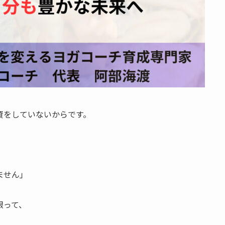
資をしていないからです。
ません」
限って、