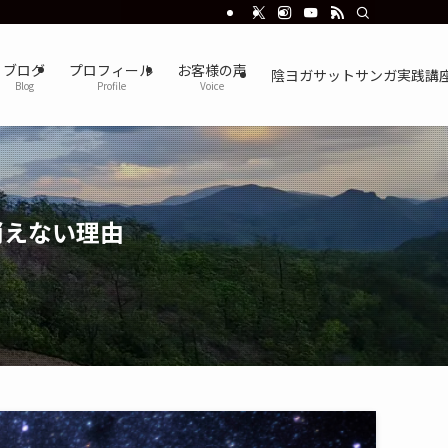
ブログ
プロフィール
お客様の声
陰ヨガサットサンガ実践講
Blog
Profile
Voice
消えない理由