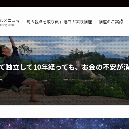
ルメニュー
魂の視点を取り戻す 陰ヨガ実践講座
講座のご案内
lting Menu
て独立して10年経っても、お金の不安が
9日